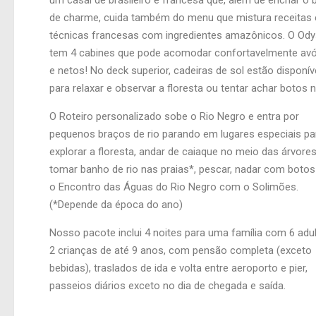
um casal de brasileiro e francesa que, além de enchar o 
de charme, cuida também do menu que mistura receitas 
técnicas francesas com ingredientes amazônicos. O Od
tem 4 cabines que pode acomodar confortavelmente avó
e netos! No deck superior, cadeiras de sol estão disponív
para relaxar e observar a floresta ou tentar achar botos n
O Roteiro personalizado sobe o Rio Negro e entra por
pequenos braços de rio parando em lugares especiais pa
explorar a floresta, andar de caiaque no meio das árvores
tomar banho de rio nas praias*, pescar, nadar com botos
o Encontro das Águas do Rio Negro com o Solimões.
(*Depende da época do ano)
Nosso pacote inclui 4 noites para uma família com 6 adu
2 crianças de até 9 anos, com pensão completa (exceto
bebidas), traslados de ida e volta entre aeroporto e pier,
passeios diários exceto no dia de chegada e saída.