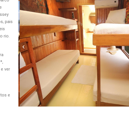
barco
e
yssey
s, pais
eis
o rio.
ra
*,
 e ver
ltos e