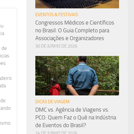
EVENTOS & FESTIVAIS
Congressos Médicos e Científicos
eu
no Brasil: O Guia Completo para
ia
Associações e Organizadores
30 DE JUNHO DE 2026
e de
ncias
ões
adeiro
ada
 de
DICAS DE VIAGEM
nando
DMC vs. Agência de Viagens vs.
PCO: Quem Faz o Quê na Indústria
rismo
de Eventos do Brasil?
24 DE JUNHO DE 2026