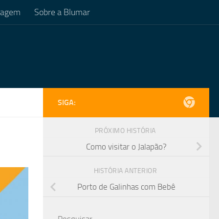
Viagem
Sobre a Blumar
SIGA:
PRÓXIMO HISTÓRIA
Como visitar o Jalapão?
HISTÓRIA ANTERIOR
Porto de Galinhas com Bebê
Pesquisar