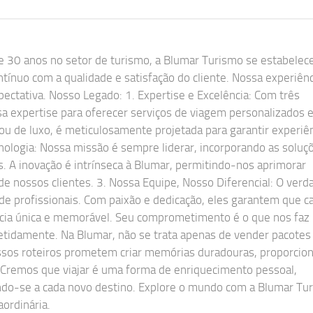
e 30 anos no setor de turismo, a Blumar Turismo se estabelec
ínuo com a qualidade e satisfação do cliente. Nossa experiênc
ectativa. Nosso Legado: 1. Expertise e Excelência: Com três
 expertise para oferecer serviços de viagem personalizados 
ou de luxo, é meticulosamente projetada para garantir experiê
nologia: Nossa missão é sempre liderar, incorporando as soluç
. A inovação é intrínseca à Blumar, permitindo-nos aprimorar
e nossos clientes. 3. Nossa Equipe, Nosso Diferencial: O verd
e profissionais. Com paixão e dedicação, eles garantem que c
ncia única e memorável. Seu comprometimento é o que nos faz
petidamente. Na Blumar, não se trata apenas de vender pacotes
ossos roteiros prometem criar memórias duradouras, proporcio
 Cremos que viajar é uma forma de enriquecimento pessoal,
indo-se a cada novo destino. Explore o mundo com a Blumar Tu
ordinária.