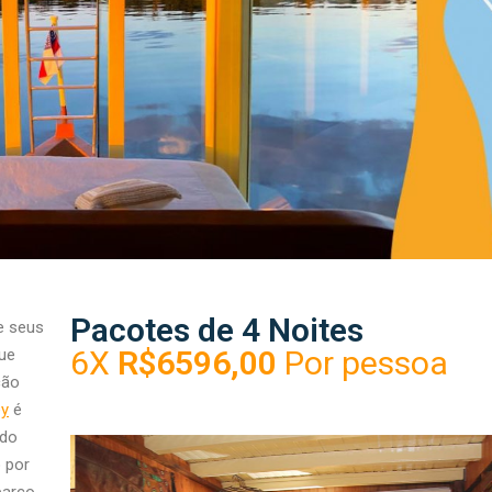
Pacotes de 4 Noites
 seus
6X
R$6596,00
Por pessoa
ue
ção
y
é
do
o por