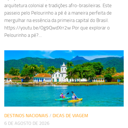
arquitetura colonial e tradições afro-brasileiras. Este
passeio pelo Pelourinho a pé é a maneira perfeita de
mergulhar na essência da primeira capital do Brasil.
https://youtu.be/Og9QwdXrr2w Por que explorar o
Pelourinho a pé?...
DESTINOS NACIONAIS
/
DICAS DE VIAGEM
6 DE AGOSTO DE 2026