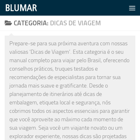
Skip to content
CATEGORIA:
DICAS DE VIAGEM
Prepare-se para sua próxima aventura com nossas
valiosas ‘Dicas de Viagem’. Esta categoria é o seu
manual completo para viajar pelo Brasil, oferecendo
conselhos práticos, truques testados e
recomendações de especialistas para tornar sua
jornada mais suave e gratificante. Desde o
planejamento de itinerários até dicas de
embalagem, etiqueta local e segurança, nós
cobrimos todos os aspectos essenciais para garantir
que você aproveite ao máximo cada momento de
sua viagem. Seja você um viajante novato ou um
explorador experiente, nossas dicas são projetadas