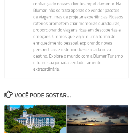
confiança de nossos clientes repetidamente. Na
Blumar, não se trata apenas de vender pacotes
de viagem, mas de projetar experiências. Nossos
roteiros prometem criar memórias duradouras,
proporcionando viagens ricas em descobertas e
emoções. Cremos que viajar é uma forma de
enriquecimento pessoal, explorando novas
perspectivas e redefinindo-se a cada novo
destino. Explore o mundo com a Blumar Turismo
e torne sua jornada verdadeiramente
extraordinária.
VOCÊ PODE GOSTAR...