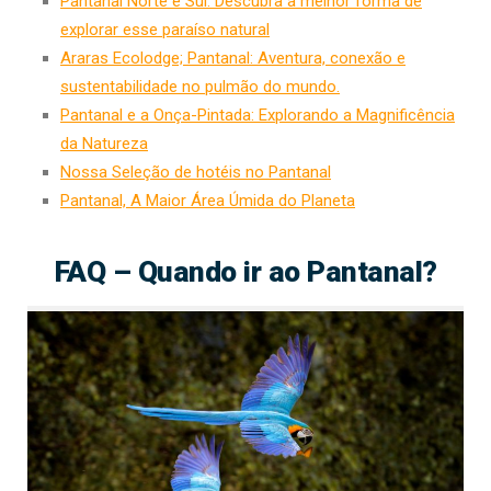
Pantanal Norte e Sul: Descubra a melhor forma de
explorar esse paraíso natural
Araras Ecolodge; Pantanal: Aventura, conexão e
sustentabilidade no pulmão do mundo.
Pantanal e a Onça-Pintada: Explorando a Magnificência
da Natureza
Nossa Seleção de hotéis no Pantanal
Pantanal, A Maior Área Úmida do Planeta
FAQ – Quando ir ao Pantanal?