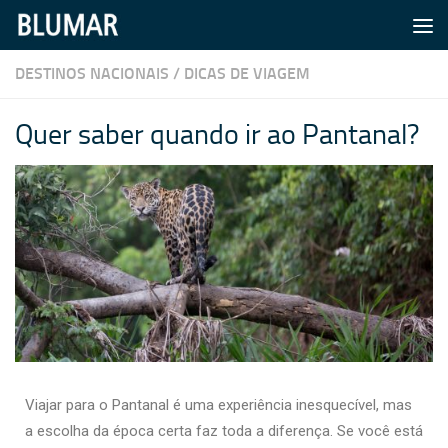
Skip to content
DESTINOS NACIONAIS
/
DICAS DE VIAGEM
Quer saber quando ir ao Pantanal?
Viajar para o Pantanal é uma experiência inesquecível, mas
a escolha da época certa faz toda a diferença. Se você está