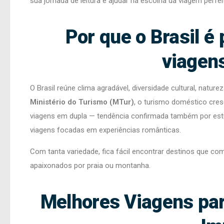
sua jornada de leitura e ajudar na escolha da viagem perfei
Por que o Brasil é
viagen
O Brasil reúne clima agradável, diversidade cultural, nat
Ministério do Turismo (MTur)
, o turismo doméstico cre
viagens em dupla — tendência confirmada também por es
viagens focadas em experiências românticas.
Com tanta variedade, fica fácil encontrar destinos que co
apaixonados por praia ou montanha.
Melhores Viagens par