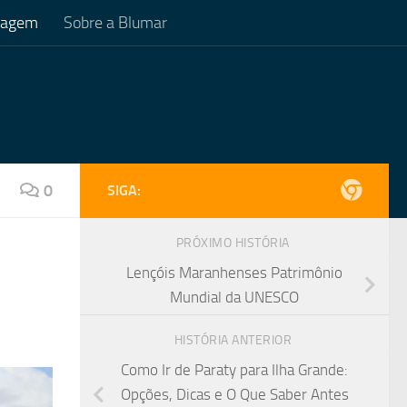
Viagem
Sobre a Blumar
0
SIGA:
PRÓXIMO HISTÓRIA
Lençóis Maranhenses Patrimônio
Mundial da UNESCO
HISTÓRIA ANTERIOR
Como Ir de Paraty para Ilha Grande:
Opções, Dicas e O Que Saber Antes