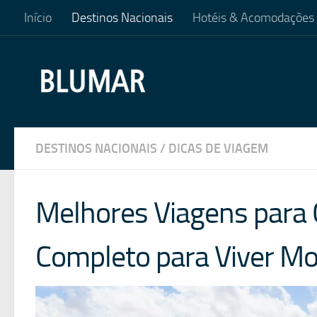
Início
Destinos Nacionais
Hotéis & Acomodações
Skip to content
DESTINOS NACIONAIS
/
DICAS DE VIAGEM
Melhores Viagens para C
Completo para Viver M