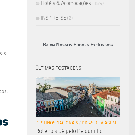
Hotéis & Acomodações
(189)
INSPIRE-SE
(2)
Baixe Nossos Ebooks Exclusivos
do o
r
ÚLTIMAS POSTAGENS
cos,
os
DESTINOS NACIONAIS
/
DICAS DE VIAGEM
Roteiro a pé pelo Pelourinho