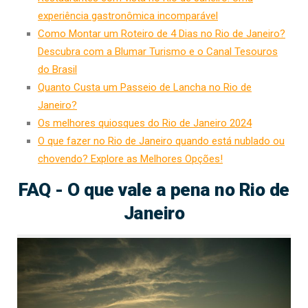
experiência gastronômica incomparável
Como Montar um Roteiro de 4 Dias no Rio de Janeiro?
Descubra com a Blumar Turismo e o Canal Tesouros
do Brasil
Quanto Custa um Passeio de Lancha no Rio de
Janeiro?
Os melhores quiosques do Rio de Janeiro 2024
O que fazer no Rio de Janeiro quando está nublado ou
chovendo? Explore as Melhores Opções!
FAQ - O que vale a pena no Rio de
Janeiro