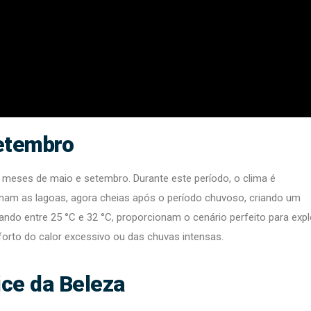
Setembro
s meses de maio e setembro. Durante este período, o clima é
nam as lagoas, agora cheias após o período chuvoso, criando um
ando entre 25 °C e 32 °C, proporcionam o cenário perfeito para expl
rto do calor excessivo ou das chuvas intensas.
ice da Beleza