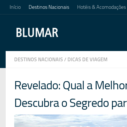
Início
Destinos Nacionais
Hotéis & Acomodações
Skip to content
DESTINOS NACIONAIS
/
DICAS DE VIAGEM
Revelado: Qual a Melhor
Descubra o Segredo par