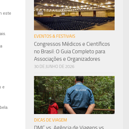
m este
ais.
EVENTOS & FESTIVAIS
Congressos Médicos e Científicos
ra
no Brasil: O Guia Completo para
Associações e Organizadores
30 DE JUNHO DE 2026
s e
bela.
DICAS DE VIAGEM
DMC vs. Agência de Viagens vs.