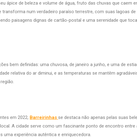
seu ápice de beleza e volume de água, fruto das chuvas que caem e
e transforma num verdadeiro paraíso terrestre, com suas lagoas de
ecendo paisagens dignas de cartão-postal e uma serenidade que toca
ções bem definidas: uma chuvosa, de janeiro a junho, e uma de esti
dade relativa do ar diminui, e as temperaturas se mantêm agradávei
região.
antes em 2022,
Barreirinhas
se destaca não apenas pelas suas bel
 local. A cidade serve como um fascinante ponto de encontro entre 
s uma experiência autêntica e enriquecedora.