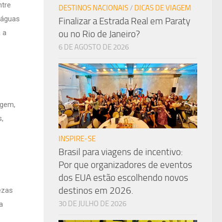
ntre
DESTINOS NACIONAIS
/
DICAS DE VIAGEM
 águas
Finalizar a Estrada Real em Paraty
ou no Rio de Janeiro?
 a
6 DE AGOSTO DE 2026
agem,
s,
INSPIRE-SE
Brasil para viagens de incentivo:
Por que organizadores de eventos
dos EUA estão escolhendo novos
destinos em 2026.
ezas
30 DE JULHO DE 2026
a