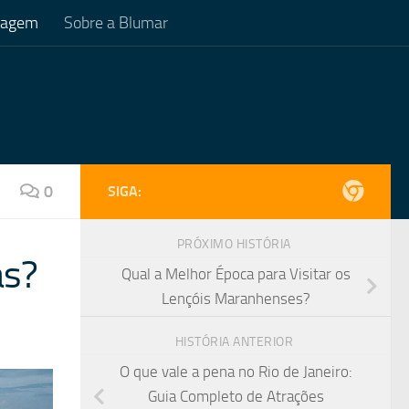
Viagem
Sobre a Blumar
0
SIGA:
PRÓXIMO HISTÓRIA
as?
Qual a Melhor Época para Visitar os
Lençóis Maranhenses?
HISTÓRIA ANTERIOR
O que vale a pena no Rio de Janeiro:
Guia Completo de Atrações