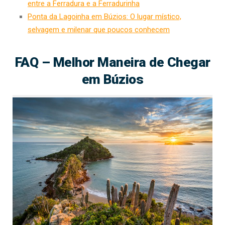
entre a Ferradura e a Ferradurinha
Ponta da Lagoinha em Búzios: O lugar místico,
selvagem e milenar que poucos conhecem
FAQ – Melhor Maneira de Chegar
em Búzios