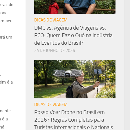
 vai de
iona
DICAS DE VIAGEM
 em seu
DMC vs. Agência de Viagens vs.
PCO: Quem Faz o Quê na Indústria
tará um
de Eventos do Brasil?
24 DE JUNHO DE 2026
,
bém é a
DICAS DE VIAGEM
lmente
Posso Voar Drone no Brasil em
 é a
2026? Regras Completas para
Turistas Internacionais e Nacionais
 há