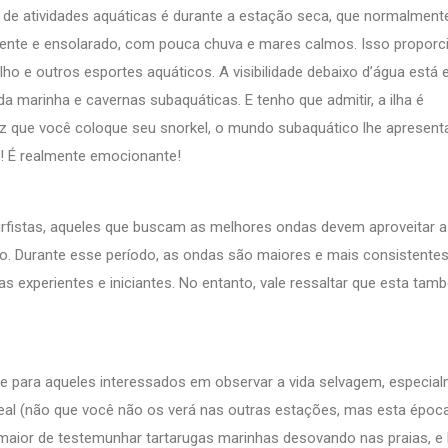
de atividades aquáticas é durante a estação seca, que normalmente
quente e ensolarado, com pouca chuva e mares calmos. Isso proporc
ho e outros esportes aquáticos. A visibilidade debaixo d’água está
ida marinha e cavernas subaquáticas. E tenho que admitir, a ilha é
vez que você coloque seu snorkel, o mundo subaquático lhe apresen
s! É realmente emocionante!
fistas, aqueles que buscam as melhores ondas devem aproveitar a
. Durante esse período, as ondas são maiores e mais consistentes
s experientes e iniciantes. No entanto, vale ressaltar que esta tam
, e para aqueles interessados em observar a vida selvagem, especia
eal (não que você não os verá nas outras estações, mas esta época
maior de testemunhar tartarugas marinhas desovando nas praias, e