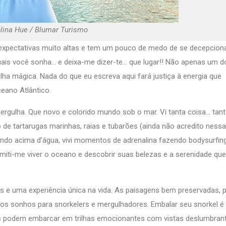
olina Hue / Blumar Turismo
expectativas muito altas e tem um pouco de medo de se decepcion
ais você sonha… e deixa-me dizer-te… que lugar!! Não apenas um d
ha mágica. Nada do que eu escreva aqui fará justiça à energia que
eano Atlântico.
rgulha. Que novo e colorido mundo sob o mar. Vi tanta coisa… tan
o de tartarugas marinhas, raias e tubarões (ainda não acredito nessa
ltando acima d’água, vivi momentos de adrenalina fazendo bodysurfing
miti-me viver o oceano e descobrir suas belezas e a serenidade que
s e uma experiência única na vida. As paisagens bem preservadas, p
dos sonhos para snorkelers e mergulhadores. Embalar seu snorkel é
ros podem embarcar em trilhas emocionantes com vistas deslumbran