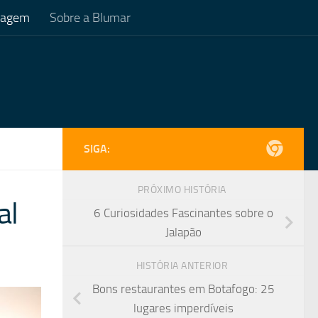
Viagem
Sobre a Blumar
SIGA:
PRÓXIMO HISTÓRIA
al
6 Curiosidades Fascinantes sobre o
Jalapão
HISTÓRIA ANTERIOR
Bons restaurantes em Botafogo: 25
lugares imperdíveis