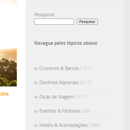
Pesquisar
Pesquisar
Navegue pelos tópicos abaixo
Cruzeiros & Barcos
(161)
Destinos Nacionais
(577)
onha
,
Dicas de Viagem
(701)
Eventos & Festivais
(58)
Hotéis & Acomodações
(189)