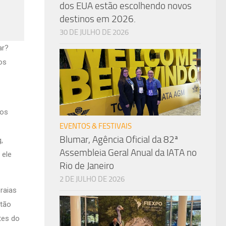
dos EUA estão escolhendo novos
destinos em 2026.
30 DE JULHO DE 2026
ar?
os
tos
EVENTOS & FESTIVAIS
Blumar, Agência Oficial da 82ª
,
Assembleia Geral Anual da IATA no
 ele
Rio de Janeiro
2 DE JULHO DE 2026
raias
 tão
tes do