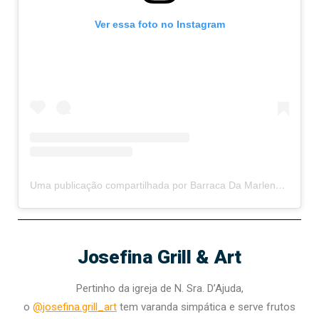
Ver essa foto no Instagram
Uma publicação compartilhada por Barraca Da Marlene Sol Viana (@acaraje_da_marlene)
Josefina Grill & Art
Pertinho da igreja de N. Sra. D’Ajuda,
o
@josefina.grill_art
tem varanda simpática e serve frutos