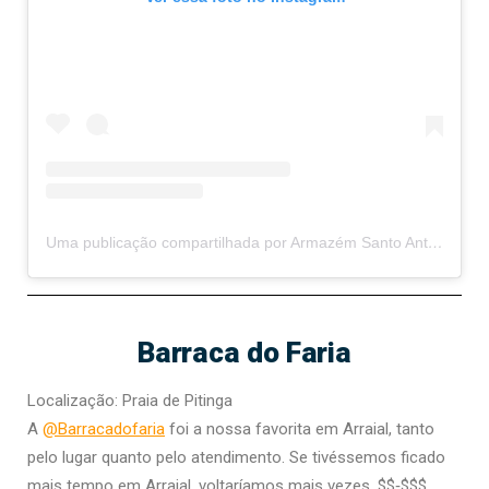
Uma publicação compartilhada por Armazém Santo Antônio (@armazemdosanto)
Barraca do Faria
Localização: Praia de Pitinga
A
@Barracadofaria
foi a nossa favorita em Arraial, tanto
pelo lugar quanto pelo atendimento. Se tivéssemos ficado
mais tempo em Arraial, voltaríamos mais vezes. $$‑$$$