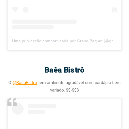
Uma publicação compartilhada por Grand Baguet (@grandbaguet)
Baêa Bistrô
O
@BaeaBistro
tem ambiente agradável com cardápio bem
variado. $$‑$$$