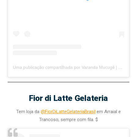
Uma publicação compartilhada por Varanda Mucugê | Restaurante Arraial d’Ajuda (@varandamucugerestaurante)
Fior di Latte Gelateria
Tem loja da
@FiorDiLatteGelateriaBrasil
em Arraial e
Trancoso, sempre com fila. $