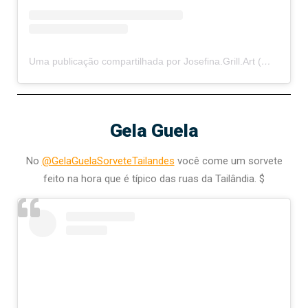
Uma publicação compartilhada por Josefina.Grill.Art (@josefina.grill_art)
Gela Guela
No
@GelaGuelaSorveteTailandes
você come um sorvete
feito na hora que é típico das ruas da Tailândia. $