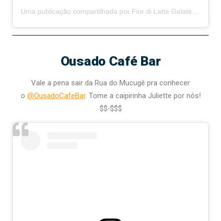
Uma publicação compartilhada por Fior di Latte Gelateria (@fiordilattegelateriabrasil)
Ousado Café Bar
Vale a pena sair da Rua do Mucugê pra conhecer
o
@OusadoCafeBar
. Tome a caipirinha Juliette por nós!
$$‑$$$