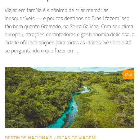
Viajar em família é sinônimo de criar memórias
inesquecíveis — e poucos destinos no Brasil fazem isso
tão bem quanto Gramado, na Serra Gaúcha. Com seu clima
europeu, atrações encantadoras e gastronomia deliciosa, a
cidade oferece opções para todas as idades. Se você está
se perguntando o que fazer em...
0
DESTINOS NACIONAIS
/
DICAS DE VIAGEM