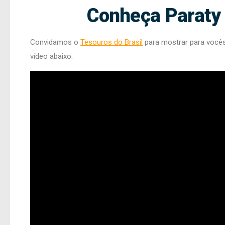
Conheça Paraty
Convidamos o
Tesouros do Brasil
para mostrar para vocês
vídeo abaixo.