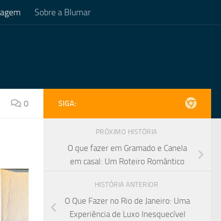
Viagem
Sobre a Blumar
0
SIGA:
PRÓXIMO HISTÓRIA
O que fazer em Gramado e Canela
em casal: Um Roteiro Romântico
HISTÓRIA ANTERIOR
O Que Fazer no Rio de Janeiro: Uma
Experiência de Luxo Inesquecível