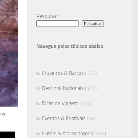
Pesquisar
Pesquisar
Navegue pelos tópicos abaixo
Cruzeiros & Barcos
(161)
Destinos Nacionais
(577)
Dicas de Viagem
(701)
ns.
Eventos & Festivais
(58)
Hotéis & Acomodações
(189)