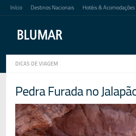
Início
Destinos Nacionais
Hotéis & Acomodações
Skip to content
DICAS DE VIAGEM
Pedra Furada no Jalapã