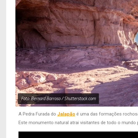
Foto: Bernard Barroso / Shutterstock.com
A Pedra Furada do
Jalapão
é uma das formações rochosas
Este monumento natural atrai visitantes de todo o mundo 