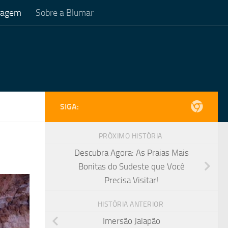
Viagem
Sobre a Blumar
SIGA:
PRÓXIMO HISTÓRIA
Descubra Agora: As Praias Mais
Bonitas do Sudeste que Você
Precisa Visitar!
HISTÓRIA ANTERIOR
Imersão Jalapão