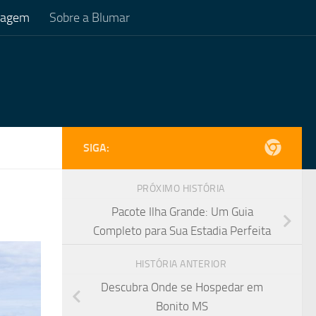
Viagem
Sobre a Blumar
SIGA:
PRÓXIMO HISTÓRIA
Pacote Ilha Grande: Um Guia
Completo para Sua Estadia Perfeita
HISTÓRIA ANTERIOR
Descubra Onde se Hospedar em
Bonito MS