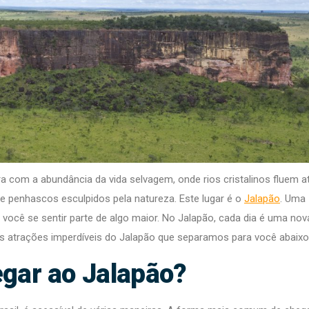
a com a abundância da vida selvagem, onde rios cristalinos fluem a
e penhascos esculpidos pela natureza. Este lugar é o
Jalapão
. Uma
z você se sentir parte de algo maior. No Jalapão, cada dia é uma nov
as atrações imperdíveis do Jalapão que separamos para você abaixo
gar ao Jalapão?