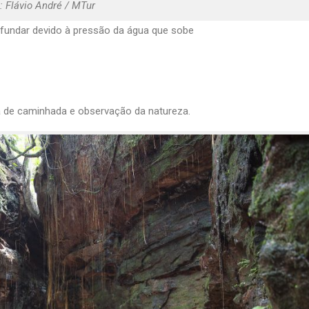
: Flávio André / MTur
afundar devido à pressão da água que sobe
a de caminhada e observação da natureza.