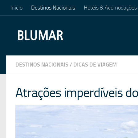
Início
Destinos Nacionais
Hotéis & Acomodações
Skip to content
DESTINOS NACIONAIS
/
DICAS DE VIAGEM
Atrações imperdíveis do