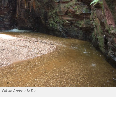
: Flávio André / MTur