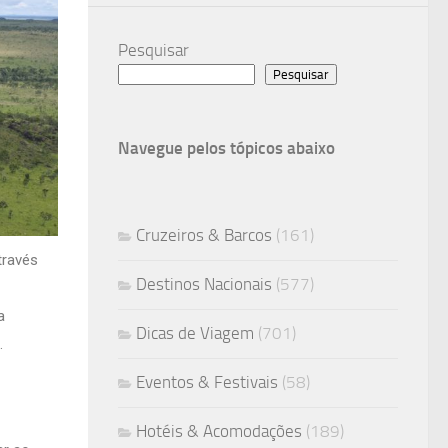
Pesquisar
Pesquisar
Navegue pelos tópicos abaixo
Cruzeiros & Barcos
(161)
través
Destinos Nacionais
(577)
a
Dicas de Viagem
(701)
.
Eventos & Festivais
(58)
Hotéis & Acomodações
(189)