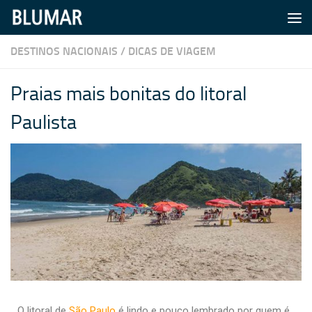
Skip to content
DESTINOS NACIONAIS
/
DICAS DE VIAGEM
Praias mais bonitas do litoral
Paulista
O litoral de
São Paulo
é lindo e pouco lembrado por quem é