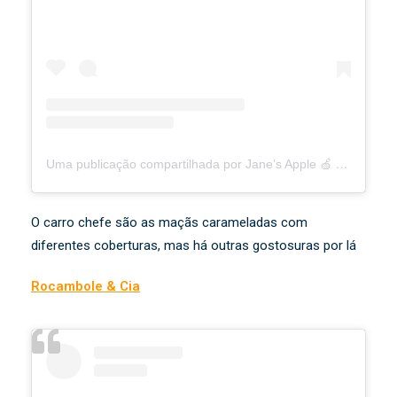
Uma publicação compartilhada por Jane’s Apple 🍏 (@janesapplefactory)
O carro chefe são as maçãs carameladas com
diferentes coberturas, mas há outras gostosuras por lá
Rocambole & Cia