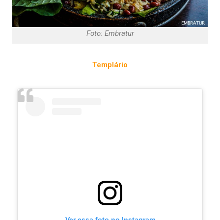
Foto: Embratur
Templário
Ver essa foto no Instagram