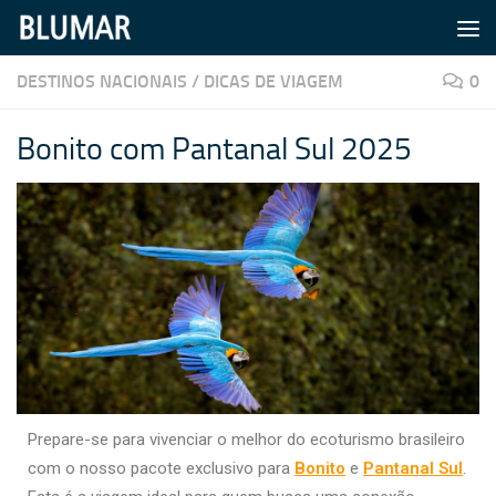
Skip to content
DESTINOS NACIONAIS
/
DICAS DE VIAGEM
0
Bonito com Pantanal Sul 2025
Prepare-se para vivenciar o melhor do ecoturismo brasileiro
com o nosso pacote exclusivo para
Bonito
e
Pantanal Sul
.