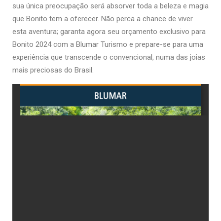
sua única preocupação será absorver toda a beleza e magia
que Bonito tem a oferecer. Não perca a chance de viver
esta aventura; garanta agora seu orçamento exclusivo para
Bonito 2024 com a Blumar Turismo e prepare-se para uma
experiência que transcende o convencional, numa das joias
mais preciosas do Brasil.