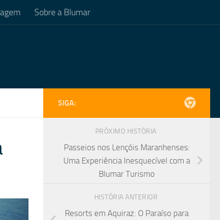
Viagem
Sobre a Blumar
SIGA:
PRÓXIMO HISTÓRIA
a
Passeios nos Lençóis Maranhenses:
Uma Experiência Inesquecível com a
Blumar Turismo
HISTÓRIA ANTERIOR
Resorts em Aquiraz: O Paraíso para