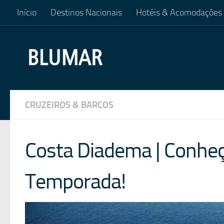
Início
Destinos Nacionais
Hotéis & Acomodações
Skip to content
CRUZEIROS & BARCOS
Costa Diadema | Conheç
Temporada!