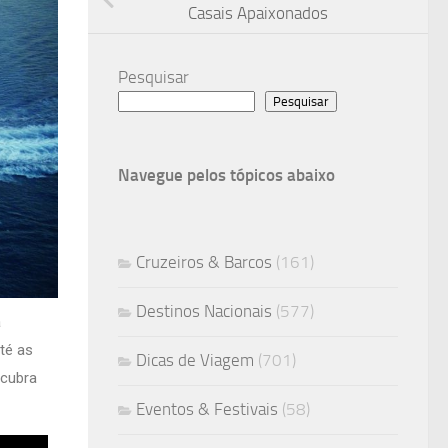
Casais Apaixonados
Pesquisar
Pesquisar
Navegue pelos tópicos abaixo
Cruzeiros & Barcos
(161)
Destinos Nacionais
(577)
a
té as
Dicas de Viagem
(701)
scubra
Eventos & Festivais
(58)