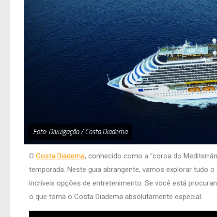
Foto: Divulgação / Costa Diadema
O
Costa Diadema
, conhecido como a “coroa do Mediterrâ
temporada. Neste guia abrangente, vamos explorar tudo o
incríveis opções de entretenimento. Se você está procura
o que torna o Costa Diadema absolutamente especial.