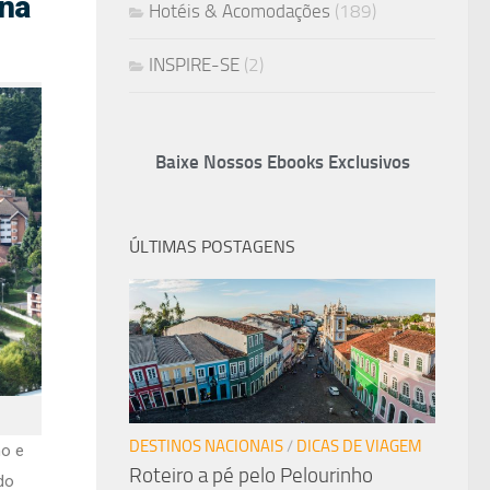
 na
Hotéis & Acomodações
(189)
INSPIRE-SE
(2)
Baixe Nossos Ebooks Exclusivos
ÚLTIMAS POSTAGENS
DESTINOS NACIONAIS
/
DICAS DE VIAGEM
no e
Roteiro a pé pelo Pelourinho
do