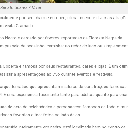
 Renato Soares / MTur
ecialmente por seu charme europeu, clima ameno e diversas atraçõ
uem visita Gramado:
ago Negro é cercado por árvores importadas da Floresta Negra da
m passeio de pedalinho, caminhar ao redor do lago ou simplesment
a Coberta é famosa por seus restaurantes, cafés e lojas. É um ótim
sistir a apresentações ao vivo durante eventos e festivais.
parque temático que apresenta miniaturas de construções famosas
 É uma experiência fascinante tanto para adultos quanto para cria
tuas de cera de celebridades e personagens famosos de todo o mun
dades favoritas e tirar fotos ao lado delas.
, construída inteiramente em pedra, está localizada bem no centro de