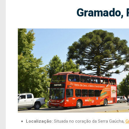
Gramado, R
Foto: Renato Soares / MTur
Localização:
Situada no coração da Serra Gaúcha,
G