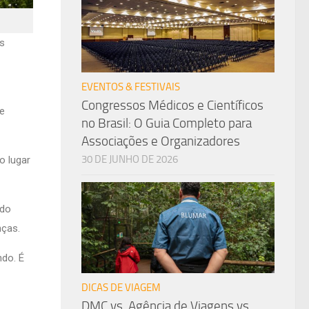
es
EVENTOS & FESTIVAIS
Congressos Médicos e Científicos
e
no Brasil: O Guia Completo para
Associações e Organizadores
30 DE JUNHO DE 2026
o lugar
 do
nças.
do. É
DICAS DE VIAGEM
DMC vs. Agência de Viagens vs.