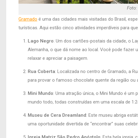
Foto:
Gramado
é uma das cidades mais visitadas do Brasil, esp
turísticas. Aqui estão cinco atividades imperdíveis para q
Lago Negro
: Um dos cartões-postais da cidade, o L
Alemanha, o que dá nome ao local. Você pode fazer u
relaxar e apreciar a paisagem.
Rua Coberta
: Localizada no centro de Gramado, a Ru
para provar o famoso chocolate quente da região ou as
Mini Mundo
: Uma atração única, o Mini Mundo é um 
mundo todo, todas construídas em uma escala de 1:24.
Museu de Cera Dreamland
: Este museu abriga está
uma oportunidade divertida de “encontrar” suas celebri
Igreja Matriz São Pedro Apóstolo
: Esta bela igreja