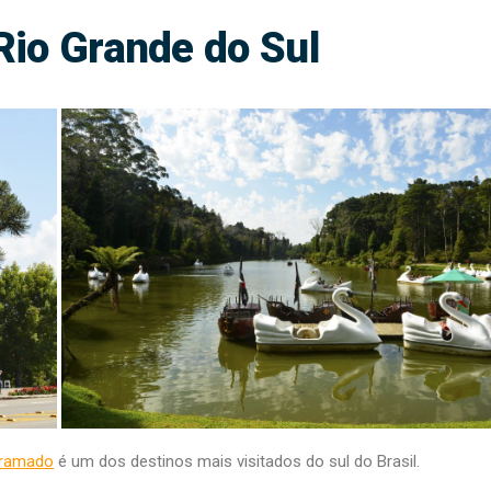
io Grande do Sul
Foto: Renato Soares / MTur
ramado
é um dos destinos mais visitados do sul do Brasil.