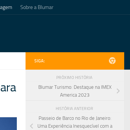
Viagem
Sobre a Blumar
SIGA:
PRÓXIMO HISTÓRIA
para
Blumar Turismo: Destaque na IMEX
America 2023
HISTÓRIA ANTERIOR
Passeio de Barco no Rio de Janeiro:
Uma Experiência Inesquecível com a