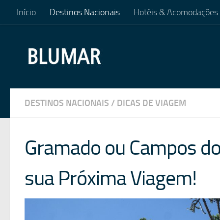
Início
Destinos Nacionais
Hotéis & Acomodações
Skip to content
DESTINOS NACIONAIS
/
DICAS DE VIAGEM
Gramado ou Campos do J
sua Próxima Viagem!