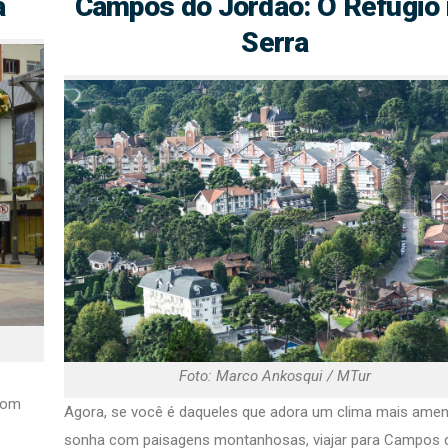
a
Campos do Jordão: O Refúgio
Serra
Foto: Marco Ankosqui / MTur
Com
Agora, se você é daqueles que adora um clima mais ame
sonha com paisagens montanhosas, viajar para Campos 