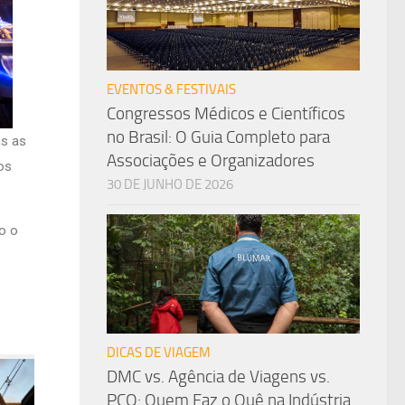
EVENTOS & FESTIVAIS
Congressos Médicos e Científicos
no Brasil: O Guia Completo para
as as
Associações e Organizadores
os
30 DE JUNHO DE 2026
o o
DICAS DE VIAGEM
DMC vs. Agência de Viagens vs.
PCO: Quem Faz o Quê na Indústria