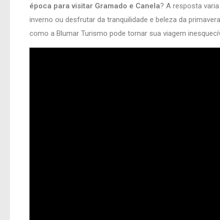
época para visitar Gramado e Canela
? A resposta varia
inverno ou desfrutar da tranquilidade e beleza da primave
como a Blumar Turismo pode tornar sua viagem inesquecív