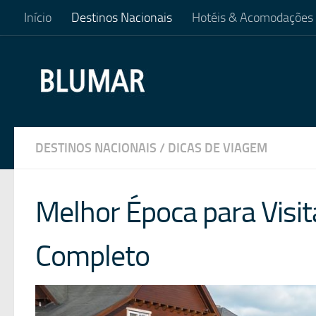
Início
Destinos Nacionais
Hotéis & Acomodações
Skip to content
DESTINOS NACIONAIS
/
DICAS DE VIAGEM
Melhor Época para Visi
Completo