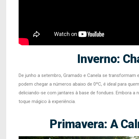
Inverno: C
De junho a setembro, Gramado e Canela se transformam em
podem chegar a números abaixo de 0ºC, é ideal para quem
deliciando-se com jantares à base de fondues. Embora a 
toque mágico à experiência.
Primavera: A Ca