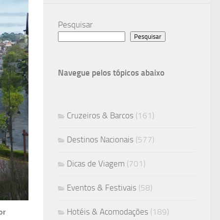
Pesquisar
Pesquisar
Navegue pelos tópicos abaixo
Cruzeiros & Barcos
(161)
Destinos Nacionais
(577)
Dicas de Viagem
(701)
Eventos & Festivais
(58)
Hotéis & Acomodações
(189)
or