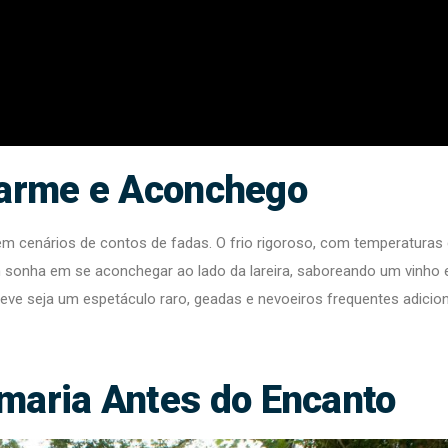
harme e Aconchego
 cenários de contos de fadas. O frio rigoroso, com temperaturas
 sonha em se aconchegar ao lado da lareira, saboreando um vinho 
neve seja um espetáculo raro, geadas e nevoeiros frequentes adici
lmaria Antes do Encanto