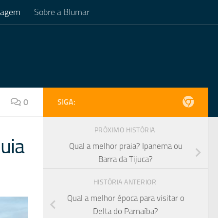
Viagem
Sobre a Blumar
0
SIGA:
PRÓXIMO HISTÓRIA
uia
Qual a melhor praia? Ipanema ou
Barra da Tijuca?
HISTÓRIA ANTERIOR
Qual a melhor época para visitar o
Delta do Parnaíba?