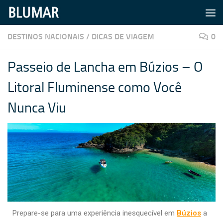
Skip to content
DESTINOS NACIONAIS
/
DICAS DE VIAGEM
0
Passeio de Lancha em Búzios – O
Litoral Fluminense como Você
Nunca Viu
Prepare-se para uma experiência inesquecível em
Búzios
a