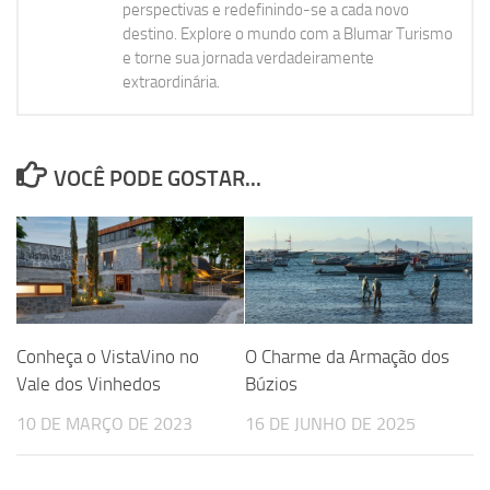
perspectivas e redefinindo-se a cada novo
destino. Explore o mundo com a Blumar Turismo
e torne sua jornada verdadeiramente
extraordinária.
VOCÊ PODE GOSTAR...
Conheça o VistaVino no
O Charme da Armação dos
Vale dos Vinhedos
Búzios
10 DE MARÇO DE 2023
16 DE JUNHO DE 2025