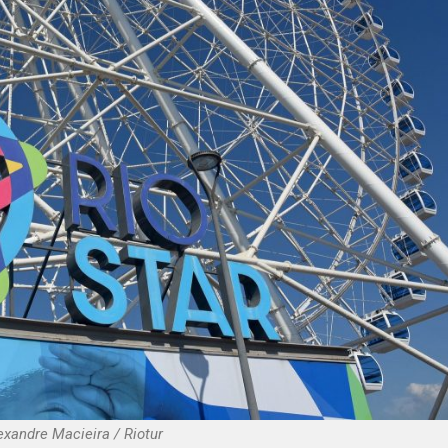
exandre Macieira / Riotur