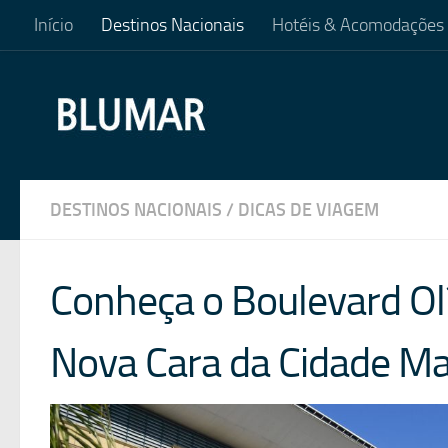
Início
Destinos Nacionais
Hotéis & Acomodações
Skip to content
DESTINOS NACIONAIS
/
DICAS DE VIAGEM
Conheça o Boulevard Olí
Nova Cara da Cidade Ma