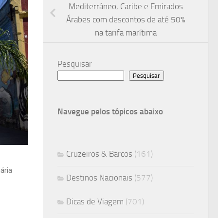
Mediterrâneo, Caribe e Emirados
Árabes com descontos de até 50%
na tarifa marítima
Pesquisar
Pesquisar
Navegue pelos tópicos abaixo
Cruzeiros & Barcos
(161)
ária
Destinos Nacionais
(577)
Dicas de Viagem
(701)