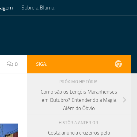
Viagem
Sobre a Blumar
0
SIGA:
PRÓXIMO HISTÓRIA
Como são os Lençóis Maranhenses
em Outubro? Entendendo a Magia
Além do Óbvio
HISTÓRIA ANTERIOR
Costa anuncia cruzeiros pelo