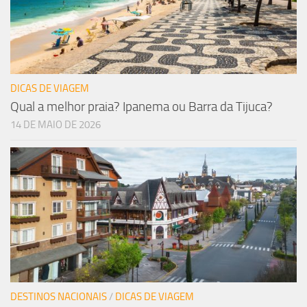
DICAS DE VIAGEM
Qual a melhor praia? Ipanema ou Barra da Tijuca?
14 DE MAIO DE 2026
DESTINOS NACIONAIS
/
DICAS DE VIAGEM