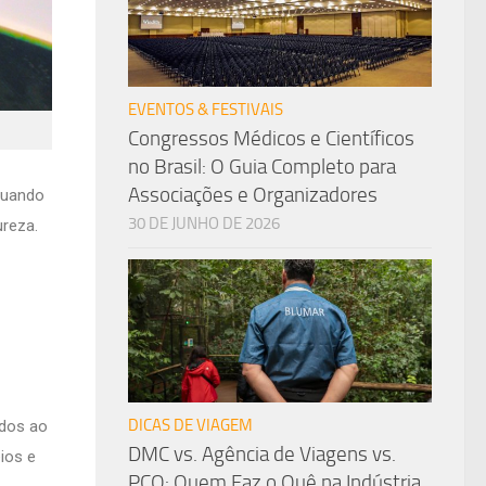
EVENTOS & FESTIVAIS
Congressos Médicos e Científicos
no Brasil: O Guia Completo para
Associações e Organizadores
quando
30 DE JUNHO DE 2026
reza.
DICAS DE VIAGEM
ados ao
DMC vs. Agência de Viagens vs.
ios e
PCO: Quem Faz o Quê na Indústria