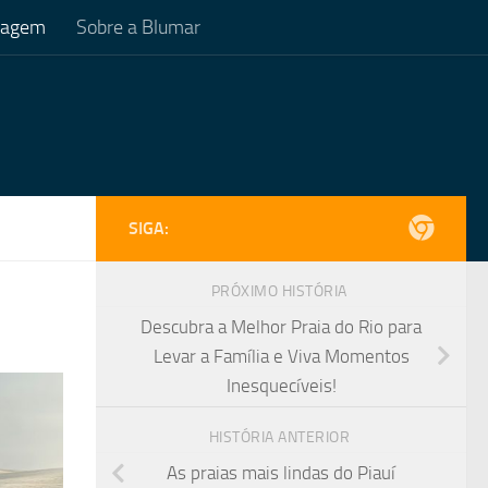
Viagem
Sobre a Blumar
SIGA:
PRÓXIMO HISTÓRIA
Descubra a Melhor Praia do Rio para
Levar a Família e Viva Momentos
Inesquecíveis!
HISTÓRIA ANTERIOR
As praias mais lindas do Piauí