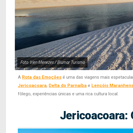
Foto: Irlen Menezes / Blumar Turismo
A
Rota das Emoções
é uma das viagens mais espetaculares
Jericoacoara
,
Delta do Parnaíba
e
Lençóis Maranhen
fôlego, experiências únicas e uma rica cultura local.
Jericoacoara: