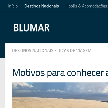
Início
Destinos Nacionais
Hotéis & Acomodações
Skip to content
DESTINOS NACIONAIS
/
DICAS DE VIAGEM
Motivos para conhecer