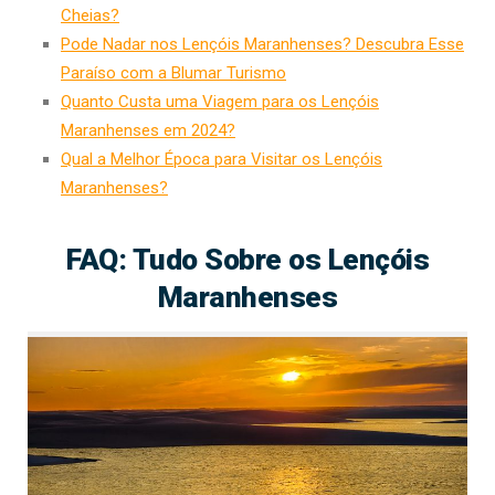
Cheias?
Pode Nadar nos Lençóis Maranhenses? Descubra Esse
Paraíso com a Blumar Turismo
Quanto Custa uma Viagem para os Lençóis
Maranhenses em 2024?
Qual a Melhor Época para Visitar os Lençóis
Maranhenses?
FAQ: Tudo Sobre os Lençóis
Maranhenses