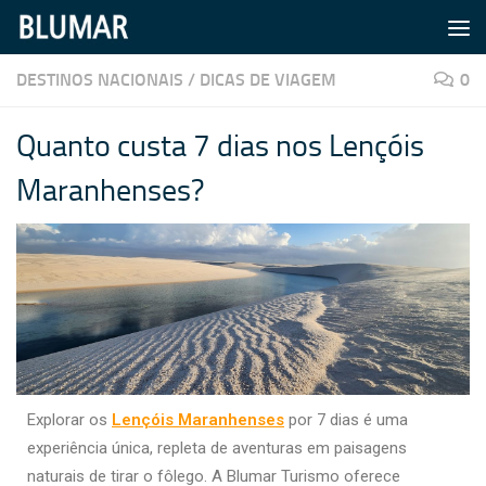
Skip to content
DESTINOS NACIONAIS
/
DICAS DE VIAGEM
0
Quanto custa 7 dias nos Lençóis
Maranhenses?
Explorar os
Lençóis Maranhenses
por 7 dias é uma
experiência única, repleta de aventuras em paisagens
naturais de tirar o fôlego. A Blumar Turismo oferece